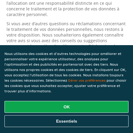
l’allocation ont une responsabilité distincte en ce qui
concerne le traitement et la protection de vos données à
caractère personnel.
Si vous avez d’autres questions ou réclamations concernant
le traitement de vos données personnelles, nous restons à
votre disposition. Nous souhaiterions également connaître
votre avis si vous avez des conseils ou suggestions
concernant la manière d’améliorer notre Déclaration de
confidentialité.
Nous utilisons des cookies et d'autres technologies pour améliorer et
personnaliser votre expérience utilisateur, des analyses pour
Sécurité
l'optimisation et des publicités en partenariat avec des tiers. Nous
utilisons nos propres cookies et des cookies de tiers. En cliquant sur OK,
vous acceptez l'utilisation de tous les cookies. Nous installons toujours
JET prend la protection des données à caractère personnel
les cookies nécessaires. Sélectionnez
Gérer vos préférences
pour choisir
très au sérieux. Ainsi, nous prenons les mesures
les cookies que vous souhaitez accepter, ajuster votre préférence et
appropriées pour protéger vos données à caractère
trouver plus d'informations.
personnel contre l’usage abusif, la perte, l’accès non
autorisé, la divulgation non désirée et la modification non
autorisée. Si vous avez des raisons de croire que vos
OK
données à caractère personnel ne sont pas correctement
protégées ou si vous suspectez un usage abusif, veuillez
nous contacter via le
formulaire de confidentialité
.
Essentiels
Comment nous contacter